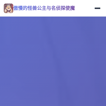
傲慢的怪兽公主与名侦探使魔