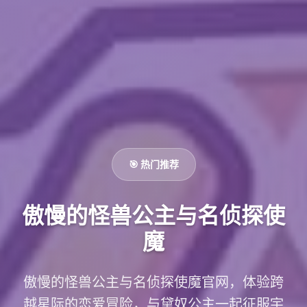
🎯 热门推荐
傲慢的怪兽公主与名侦探使
魔
傲慢的怪兽公主与名侦探使魔官网，体验跨
越星际的恋爱冒险，与黛奴公主一起征服宇