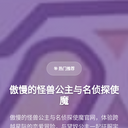
🎯 热门推荐
傲慢的怪兽公主与名侦探使
魔
傲慢的怪兽公主与名侦探使魔官网，体验跨
越星际的恋爱冒险，与黛奴公主一起征服宇