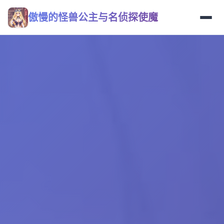
傲慢的怪兽公主与名侦探使魔