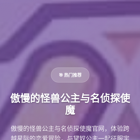
🎯 热门推荐
傲慢的怪兽公主与名侦探使
魔
傲慢的怪兽公主与名侦探使魔官网，体验跨
越星际的恋爱冒险，与黛奴公主一起征服宇