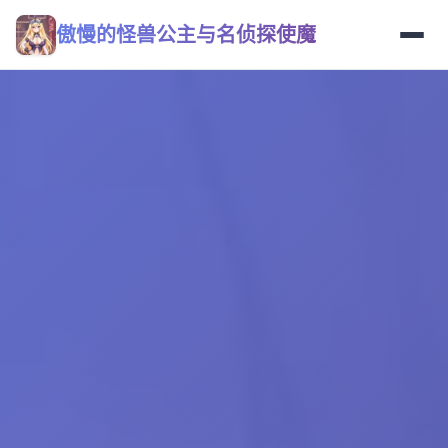
傲慢的怪兽公主与名侦探使魔