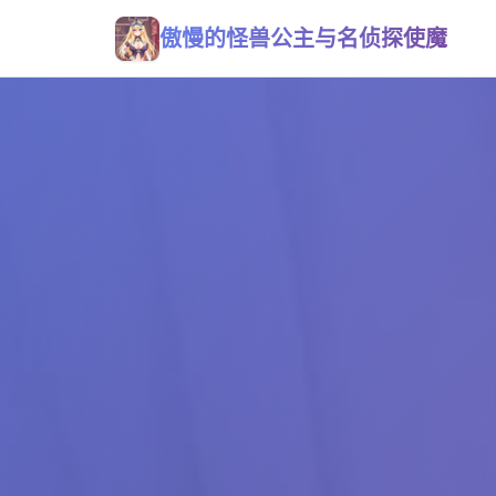
傲慢的怪兽公主与名侦探使魔