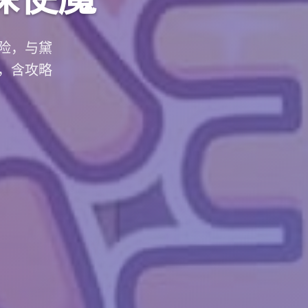
险，与黛
，含攻略