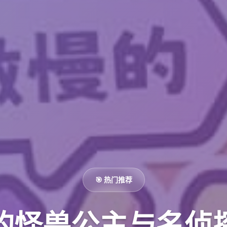
🎯 热门推荐
的怪兽公主与名侦