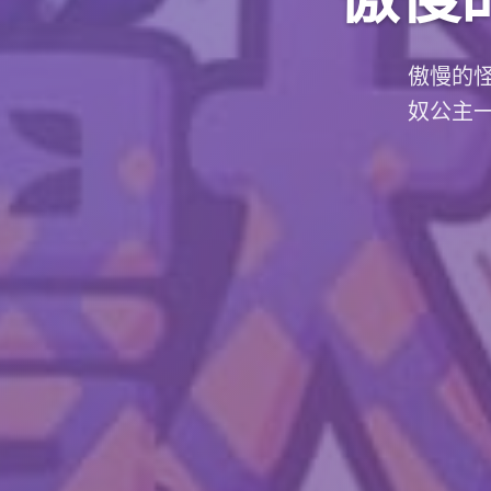
傲慢的
奴公主