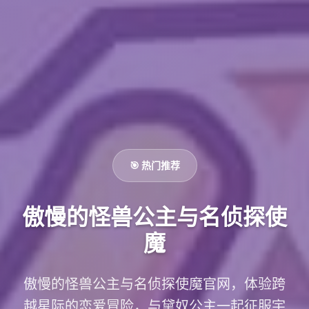
🎯 热门推荐
傲慢的怪兽公主与名侦探使
魔
傲慢的怪兽公主与名侦探使魔官网，体验跨
越星际的恋爱冒险，与黛奴公主一起征服宇