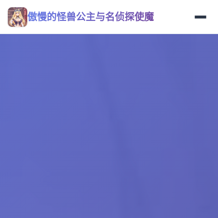
傲慢的怪兽公主与名侦探使魔