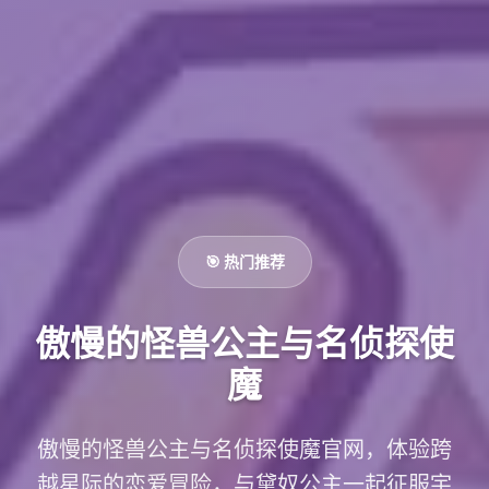
🎯 热门推荐
傲慢的怪兽公主与名侦探使
魔
傲慢的怪兽公主与名侦探使魔官网，体验跨
越星际的恋爱冒险，与黛奴公主一起征服宇