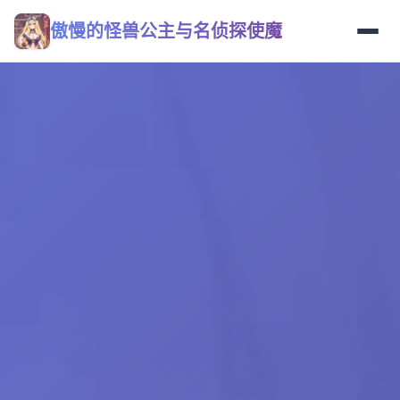
傲慢的怪兽公主与名侦探使魔