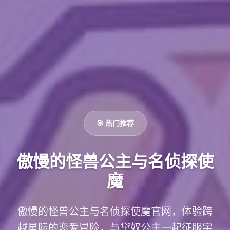
🎯 热门推荐
傲慢的怪兽公主与名侦探使
魔
傲慢的怪兽公主与名侦探使魔官网，体验跨
越星际的恋爱冒险，与黛奴公主一起征服宇