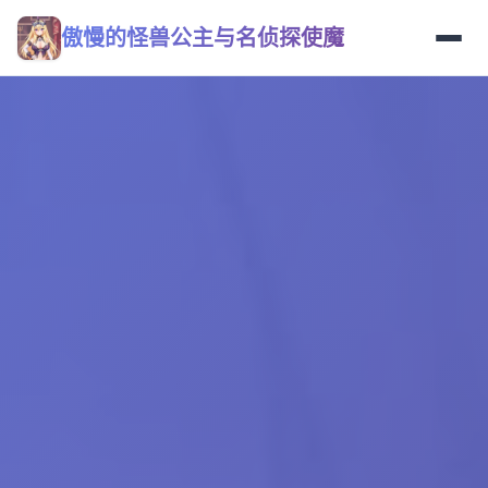
傲慢的怪兽公主与名侦探使魔