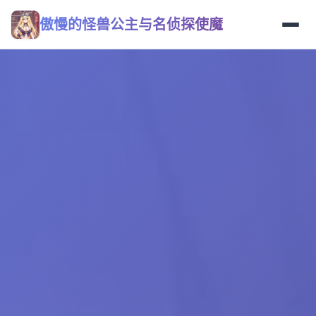
傲慢的怪兽公主与名侦探使魔