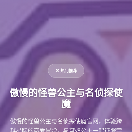
🎯 热门推荐
傲慢的怪兽公主与名侦探使
魔
傲慢的怪兽公主与名侦探使魔官网，体验跨
越星际的恋爱冒险，与黛奴公主一起征服宇