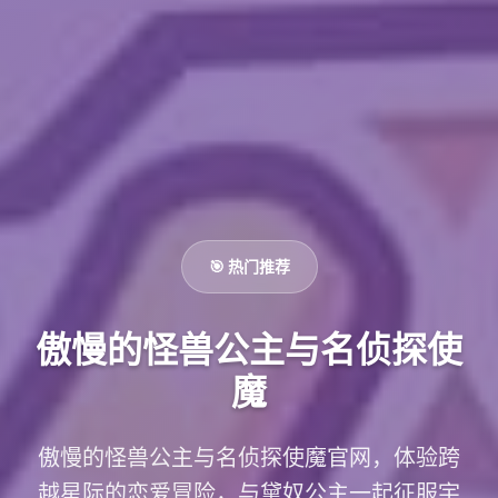
🎯 热门推荐
傲慢的怪兽公主与名侦探使
魔
傲慢的怪兽公主与名侦探使魔官网，体验跨
越星际的恋爱冒险，与黛奴公主一起征服宇