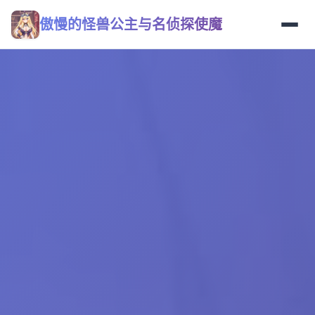
傲慢的怪兽公主与名侦探使魔