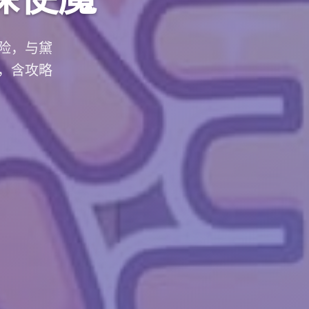
险，与黛
，含攻略