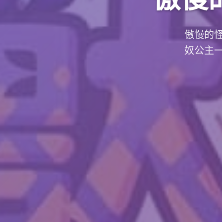
傲慢的
奴公主