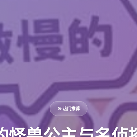
🎯 热门推荐
的怪兽公主与名侦