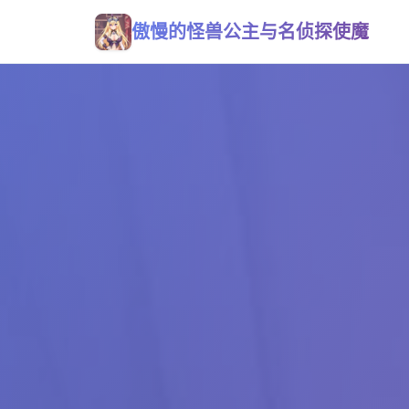
傲慢的怪兽公主与名侦探使魔