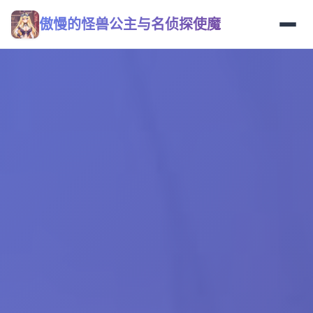
傲慢的怪兽公主与名侦探使魔