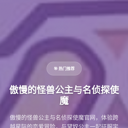
🎯 热门推荐
傲慢的怪兽公主与名侦探使
魔
傲慢的怪兽公主与名侦探使魔官网，体验跨
越星际的恋爱冒险，与黛奴公主一起征服宇