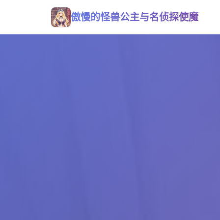
傲慢的怪兽公主与名侦探使魔