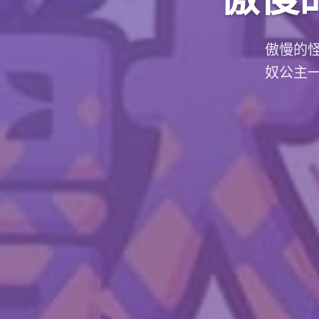
傲慢的
奴公主