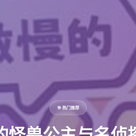
🎯 热门推荐
的怪兽公主与名侦