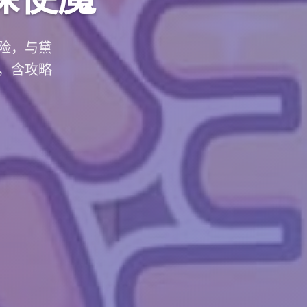
险，与黛
，含攻略