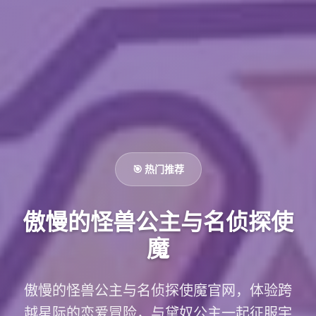
🎯 热门推荐
傲慢的怪兽公主与名侦探使
魔
傲慢的怪兽公主与名侦探使魔官网，体验跨
越星际的恋爱冒险，与黛奴公主一起征服宇