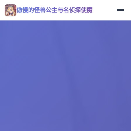
傲慢的怪兽公主与名侦探使魔