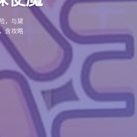
险，与黛
，含攻略