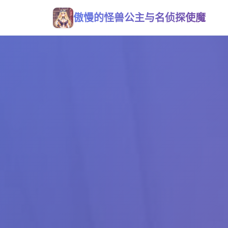
傲慢的怪兽公主与名侦探使魔