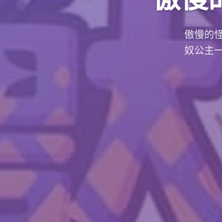
傲慢的
奴公主