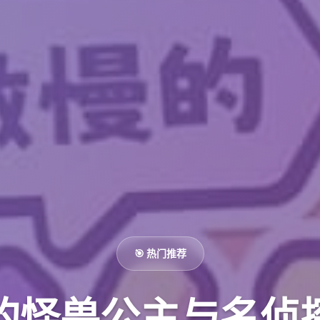
🎯 热门推荐
的怪兽公主与名侦