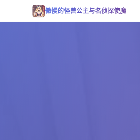
傲慢的怪兽公主与名侦探使魔