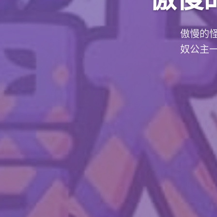
傲慢的
奴公主