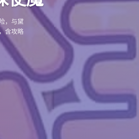
险，与黛
，含攻略