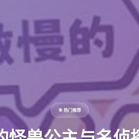
🎯 热门推荐
的怪兽公主与名侦