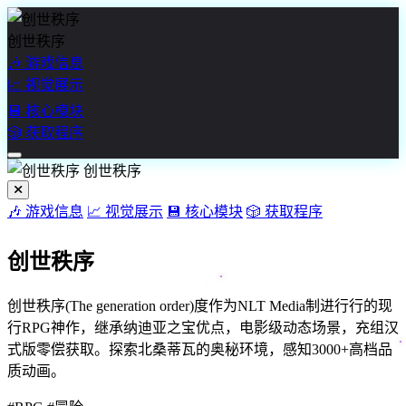
创世秩序
🎶
游戏信息
📈
视觉展示
💾
核心模块
🎲
获取程序
创世秩序
🎶 游戏信息
📈 视觉展示
💾 核心模块
🎲 获取程序
创世秩序
创世秩序(The generation order)度作为NLT Media制进行行的现
行RPG神作，继承纳迪亚之宝优点，电影级动态场景，充组汉
式版零偿获取。探索北桑蒂瓦的奥秘环境，感知3000+高档品
质动画。