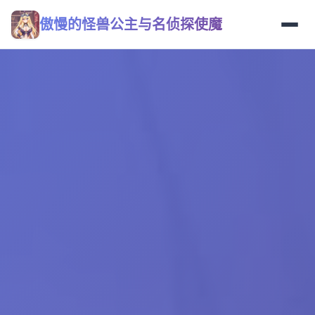
傲慢的怪兽公主与名侦探使魔