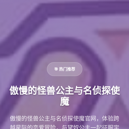
🎯 热门推荐
傲慢的怪兽公主与名侦探使
魔
傲慢的怪兽公主与名侦探使魔官网，体验跨
越星际的恋爱冒险，与黛奴公主一起征服宇