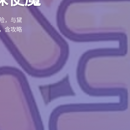
险，与黛
，含攻略