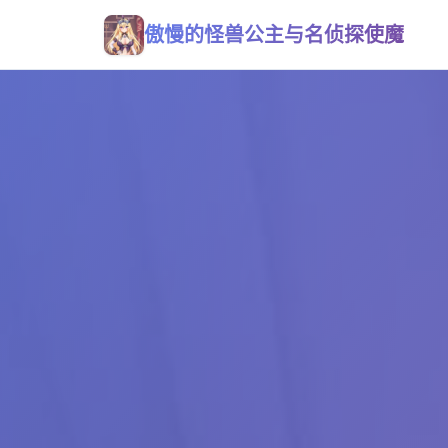
傲慢的怪兽公主与名侦探使魔