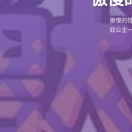
傲慢的
奴公主