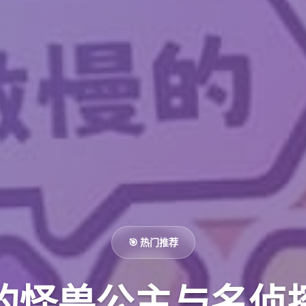
🎯 热门推荐
的怪兽公主与名侦