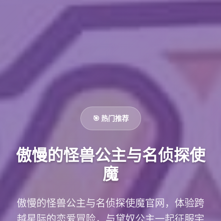
🎯 热门推荐
傲慢的怪兽公主与名侦探使
魔
傲慢的怪兽公主与名侦探使魔官网，体验跨
越星际的恋爱冒险，与黛奴公主一起征服宇