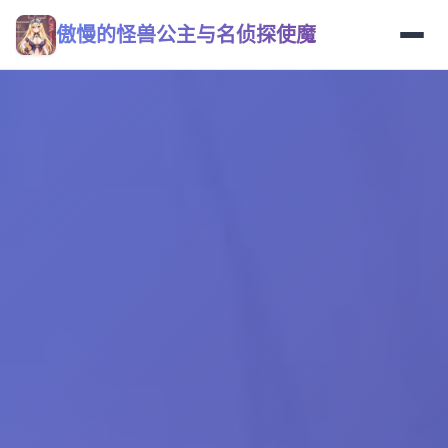
傲慢的怪兽公主与名侦探使魔